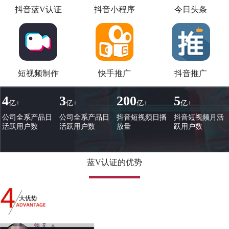
抖音蓝V认证
抖音小程序
今日头条
短视频制作
快手推广
抖音推广
4
3
200
5
亿+
亿+
亿+
亿+
公司全系产品日
公司全系产品日
抖音短视频日播
抖音短视频月活
活跃用户数
活跃用户数
放量
跃用户数
蓝V认证的优势